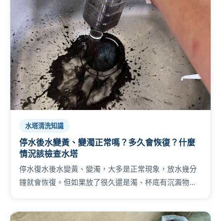
水塔清洗知識
停水後水變黃、變濁正常嗎？多久會恢復？什麼
情況該檢查水塔
停水復水後水變黃、變濁，大多是正常現象，放水幾分
鐘就會恢復。但如果放了很久還是濁、杯底有沉澱物，
那可能是自家水塔的底泥被攪起來了。教你 3 步自己判
斷。