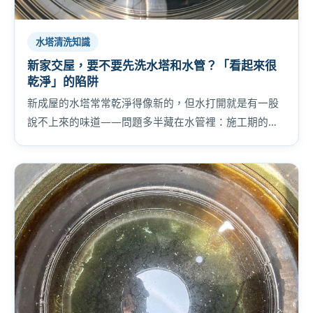
水塔清洗知識
新家交屋，要不要先洗水塔和水管？「看起來很
乾淨」的陷阱
新成屋的水塔常常乾淨得像新的，但水打開就是有一股
說不上來的味道——問題多半藏在水管裡：施工期的防
鏽油脂與長期靜置的死水。交屋前後該不該洗、怎麼判
斷，一篇講清楚。