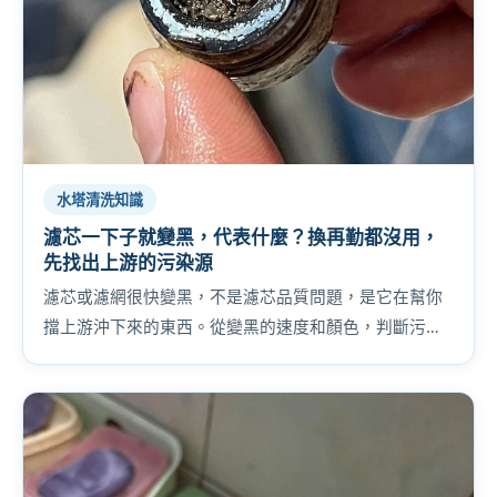
水塔清洗知識
濾芯一下子就變黑，代表什麼？換再勤都沒用，
先找出上游的污染源
濾芯或濾網很快變黑，不是濾芯品質問題，是它在幫你
擋上游沖下來的東西。從變黑的速度和顏色，判斷污染
源在水塔、水管還是地下水，別再白花濾芯錢。