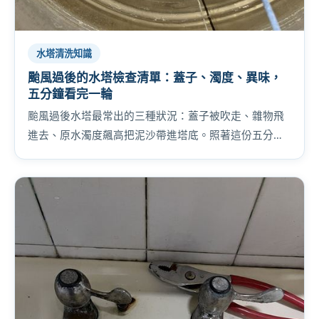
水塔清洗知識
颱風過後的水塔檢查清單：蓋子、濁度、異味，
五分鐘看完一輪
颱風過後水塔最常出的三種狀況：蓋子被吹走、雜物飛
進去、原水濁度飆高把泥沙帶進塔底。照著這份五分鐘
檢查清單走一輪，把問題在變大之前抓出來。