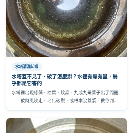
水塔清洗知識
水塔蓋不見了、破了怎麼辦？水裡有藻有蟲，幾
乎都是它害的
水塔裡出現綠藻、枯葉、蚊蟲，九成九是蓋子出了問題
——被颱風吹走、老化破裂、或根本沒蓋緊。教你判斷
蓋子的三種狀態，以及發現時該怎麼處理。