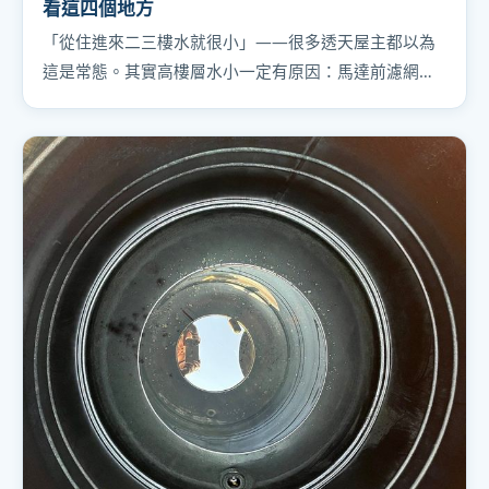
看這四個地方
「從住進來二三樓水就很小」——很多透天屋主都以為
這是常態。其實高樓層水小一定有原因：馬達前濾網卡
垢、管路水垢、水塔底泥、馬達老化，照順序檢查，別
急著換馬達。