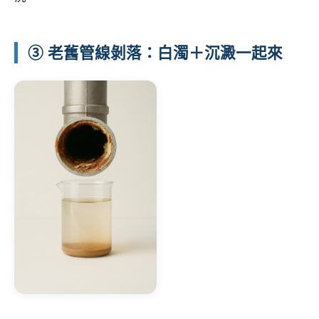
③ 老舊管線剝落：白濁＋沉澱一起來