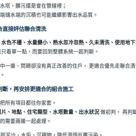
水塔，髒污還是會在管線裡；
端儲水端的沉積也可能繼續影響出水品質。
合直接評估聯合清洗
現
水色不穩、水量變小、熱水忽冷忽熱、久未清洗、使用地下
該只看單一點，而要回到整體系統一起判斷。
中一邊、問題卻沒有真正改善的住戶， 更適合優先走聯合
。
判斷，再安排更適合的組合施工
把所有項目都往你家套。
照片、地點、住宅類型、水塔數量、出水狀況
做初判， 再判
的需要兩邊一起處理。
底部泥沙、水垢、沉積物，降低源頭反覆污染。