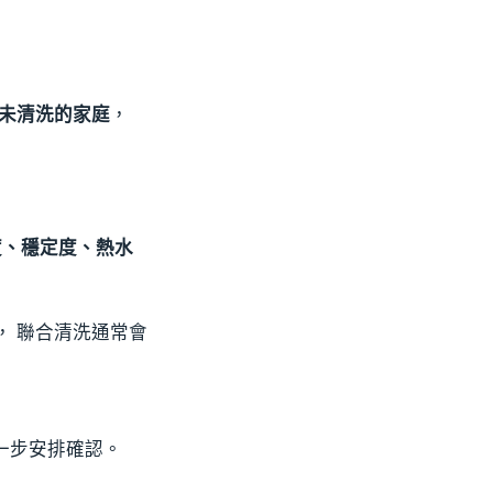
未清洗的家庭
，
度、穩定度、熱水
， 聯合清洗通常會
進一步安排確認。