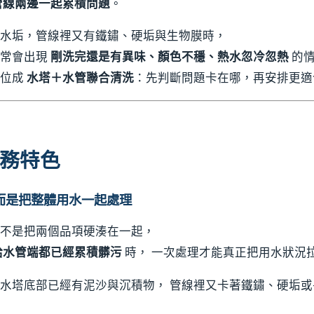
管線兩邊一起累積問題
。
水垢，管線裡又有鐵鏽、硬垢與生物膜時，
常常會出現
剛洗完還是有異味、顏色不穩、熱水忽冷忽熱
的情
定位成
水塔＋水管聯合清洗
：先判斷問題卡在哪，再安排更適
務特色
而是把整體用水一起處理
不是把兩個品項硬湊在一起，
給水管端都已經累積髒污
時， 一次處理才能真正把用水狀況
水塔底部已經有泥沙與沉積物， 管線裡又卡著鐵鏽、硬垢