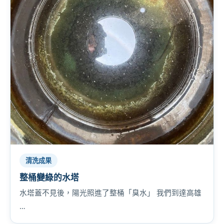
清洗成果
整桶變綠的水塔
水塔蓋不見後，陽光照進了整桶「臭水」 我們到達高雄
…