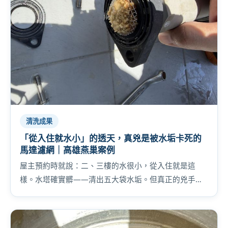
清洗成果
「從入住就水小」的透天，真兇是被水垢卡死的
馬達濾網｜高雄燕巢案例
屋主預約時就說：二、三樓的水很小，從入住就是這
樣。水塔確實髒——清出五大袋水垢。但真正的兇手藏
在加壓馬達前：整個被水垢卡死的濾網。