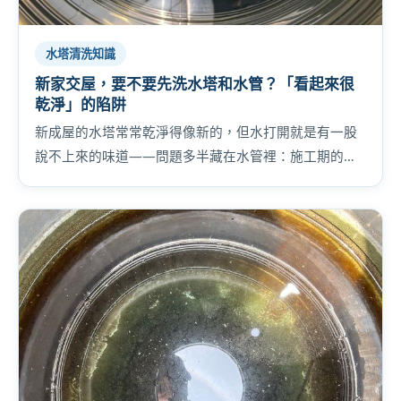
水塔清洗知識
新家交屋，要不要先洗水塔和水管？「看起來很
乾淨」的陷阱
新成屋的水塔常常乾淨得像新的，但水打開就是有一股
說不上來的味道——問題多半藏在水管裡：施工期的防
鏽油脂與長期靜置的死水。交屋前後該不該洗、怎麼判
斷，一篇講清楚。