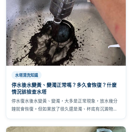
水塔清洗知識
停水後水變黃、變濁正常嗎？多久會恢復？什麼
情況該檢查水塔
停水復水後水變黃、變濁，大多是正常現象，放水幾分
鐘就會恢復。但如果放了很久還是濁、杯底有沉澱物，
那可能是自家水塔的底泥被攪起來了。教你 3 步自己判
斷。