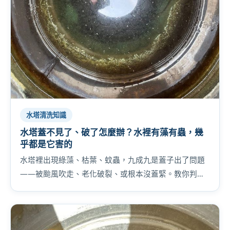
水塔清洗知識
水塔蓋不見了、破了怎麼辦？水裡有藻有蟲，幾
乎都是它害的
水塔裡出現綠藻、枯葉、蚊蟲，九成九是蓋子出了問題
——被颱風吹走、老化破裂、或根本沒蓋緊。教你判斷
蓋子的三種狀態，以及發現時該怎麼處理。