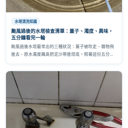
水塔清洗知識
颱風過後的水塔檢查清單：蓋子、濁度、異味，
五分鐘看完一輪
颱風過後水塔最常出的三種狀況：蓋子被吹走、雜物飛
進去、原水濁度飆高把泥沙帶進塔底。照著這份五分鐘
檢查清單走一輪，把問題在變大之前抓出來。