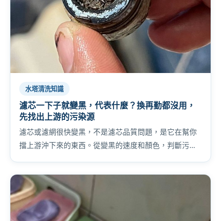
水塔清洗知識
濾芯一下子就變黑，代表什麼？換再勤都沒用，
先找出上游的污染源
濾芯或濾網很快變黑，不是濾芯品質問題，是它在幫你
擋上游沖下來的東西。從變黑的速度和顏色，判斷污染
源在水塔、水管還是地下水，別再白花濾芯錢。